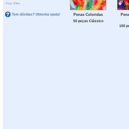
Foto: Ellen
Penas Coloridas
Pena
Tem dúvidas? Obtenha ajuda!
50 peças Clássico
100 p