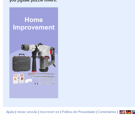
you jigsaw puzzle lovers:
Ajuda
|
Iniciar sessão
|
Inscrever-se
|
Política de Privacidade
|
Comentários
|