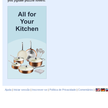
you jigsaw puzzle lovers:
Ajuda
|
Iniciar sessão
|
Inscrever-se
|
Política de Privacidade
|
Comentários
|