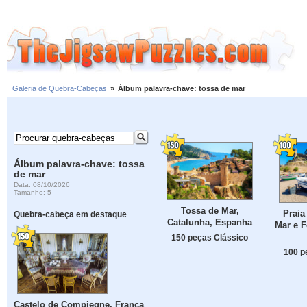
Galeria de Quebra-Cabeças
»
Álbum palavra-chave: tossa de mar
Álbum palavra-chave: tossa
de mar
Data: 08/10/2026
Tamanho: 5
Tossa de Mar,
Praia
Quebra-cabeça em destaque
Catalunha, Espanha
Mar e F
150 peças Clássico
100 p
Castelo de Compiegne, França