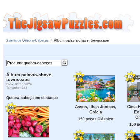
Galeria de Quebra-Cabeças
»
Álbum palavra-chave: townscape
Álbum palavra-chave:
townscape
Data: 08/06/2026
Tamanho: 283
Quebra-cabeça em destaque
Assos, Ilhas Jônicas,
Casa H
Grécia
Eol
Or
150 peças Clássico
150 p