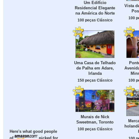
Um Edifício
Vista d
Residencial Elegante
Posi
na América do Norte
100 p
100 peças Clássico
Uma Casa de Telhado
Ponte
de Palha em Adare,
Avenida
Irlanda
Min
150 peças Clássico
100 p
Murais de Nick
Merca
Sweetman, Toronto
holand
100 peças Clássico
Here's what good people
of
picked for
100 p