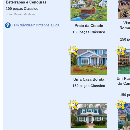
Beterrabas e Cenouras
100 peças Clássico
Foto: Mason Masteka
Vis
Tem dúvidas? Obtenha ajuda!
Praia da Cidade
Roma
150 peças Clássico
150 p
Um Pas
Uma Casa Bonita
do Can
150 peças Clássico
150 p