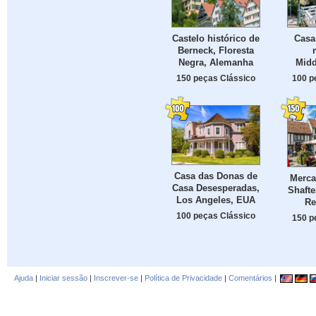
Castelo histórico de
Casa
Berneck, Floresta
Negra, Alemanha
Midd
150 peças Clássico
100 p
Casa das Donas de
Merca
Casa Desesperadas,
Shafte
Los Angeles, EUA
Re
100 peças Clássico
150 p
Ajuda
|
Iniciar sessão
|
Inscrever-se
|
Política de Privacidade
|
Comentários
|