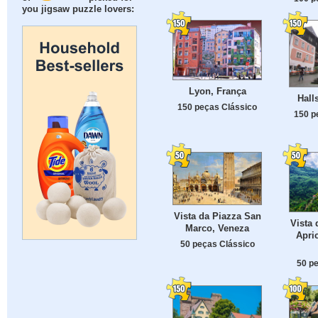
you jigsaw puzzle lovers:
Lyon, França
Halls
150 peças Clássico
150 p
Vista da Piazza San
Vista
Marco, Veneza
Apric
50 peças Clássico
50 p