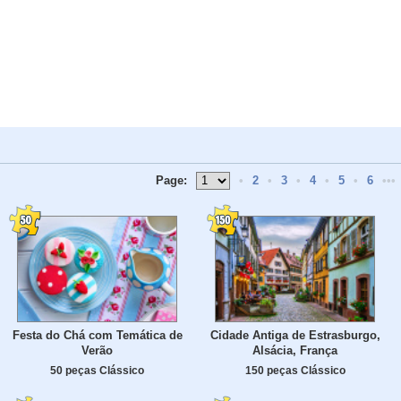
Page:
•
2
•
3
•
4
•
5
•
6
•••
Festa do Chá com Temática de
Cidade Antiga de Estrasburgo,
Verão
Alsácia, França
50 peças Clássico
150 peças Clássico