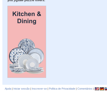
you jigsaw puzzle lovers:
Ajuda
|
Iniciar sessão
|
Inscrever-se
|
Política de Privacidade
|
Comentários
|