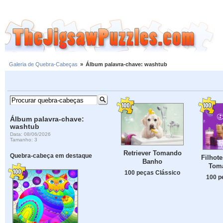
Galeria de Quebra-Cabeças
»
Álbum palavra-chave: washtub
Álbum palavra-chave:
washtub
Data: 08/06/2026
Tamanho: 3
Retriever Tomando
Quebra-cabeça em destaque
Filhot
Banho
Tom
100 peças Clássico
100 p