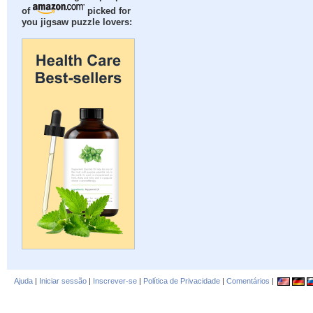
of
picked for
you jigsaw puzzle lovers:
Ajuda
|
Iniciar sessão
|
Inscrever-se
|
Política de Privacidade
|
Comentários
|