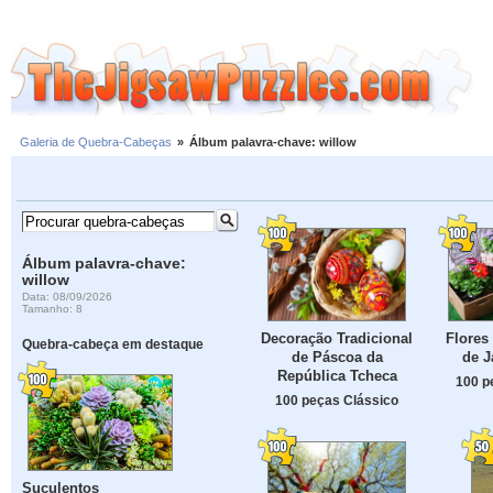
Galeria de Quebra-Cabeças
»
Álbum palavra-chave: willow
Álbum palavra-chave:
willow
Data: 08/09/2026
Tamanho: 8
Decoração Tradicional
Flores
Quebra-cabeça em destaque
de Páscoa da
de 
República Tcheca
100 p
100 peças Clássico
Suculentos