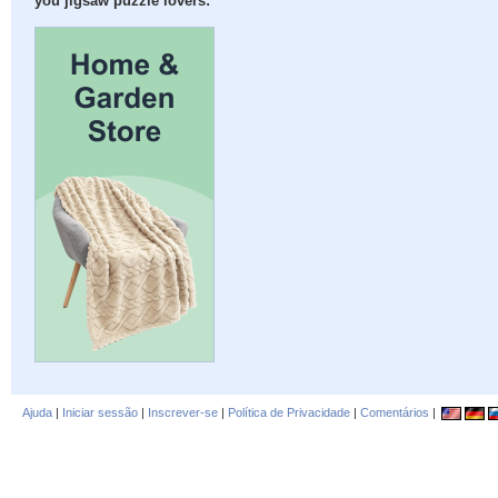
you jigsaw puzzle lovers:
Ajuda
|
Iniciar sessão
|
Inscrever-se
|
Política de Privacidade
|
Comentários
|