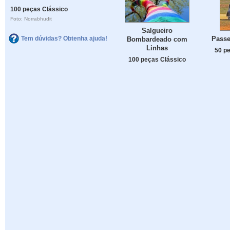
100 peças Clássico
Foto: Norrabhudit
Salgueiro
Tem dúvidas? Obtenha ajuda!
Pass
Bombardeado com
Linhas
50 p
100 peças Clássico