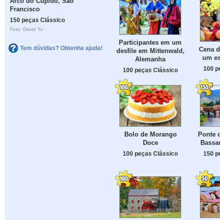
Arco do Cupido, São
Francisco
150 peças Clássico
Foto: David Yu
Participantes em um
Tem dúvidas? Obtenha ajuda!
Cena 
desfile em Mittenwald,
um es
Alemanha
100 p
100 peças Clássico
Bolo de Morango
Ponte d
Doce
Bassa
100 peças Clássico
150 p