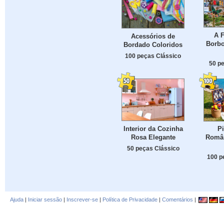
A 
Acessórios de
Borbo
Bordado Coloridos
100 peças Clássico
50 p
Interior da Cozinha
P
Rosa Elegante
Român
50 peças Clássico
100 p
Ajuda
|
Iniciar sessão
|
Inscrever-se
|
Política de Privacidade
|
Comentários
|