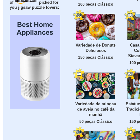
of
picked for
100 peças Clássico
you jigsaw puzzle lovers:
Variedade de Donuts
Casa
Deliciosos
Co
Stava
150 peças Clássico
100 p
Variedade de mingau
Estatue
de aveia no café da
Tradici
manhã
50 peças Clássico
150 p