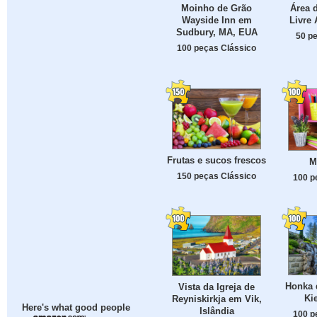
Moinho de Grão
Área d
Wayside Inn em
Livre
Sudbury, MA, EUA
50 p
100 peças Clássico
Frutas e sucos frescos
M
150 peças Clássico
100 p
Honka 
Vista da Igreja de
Ki
Reyniskirkja em Vik,
Here's what good people
Islândia
100 p