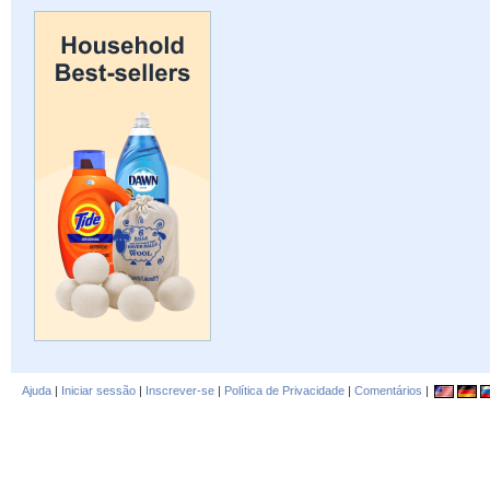
Ajuda
|
Iniciar sessão
|
Inscrever-se
|
Política de Privacidade
|
Comentários
|