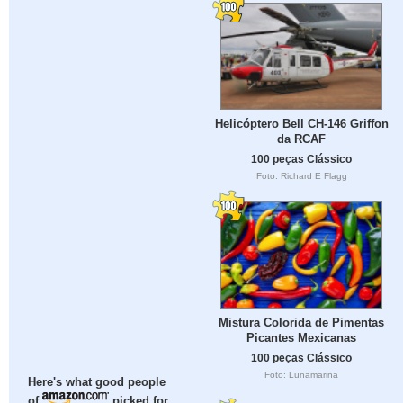
Helicóptero Bell CH-146 Griffon
da RCAF
100 peças Clássico
Foto: Richard E Flagg
Mistura Colorida de Pimentas
Picantes Mexicanas
100 peças Clássico
Foto: Lunamarina
Here's what good people
of
picked for