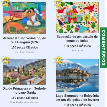
Ilustração de um castelo de
Arearea (O Cão Vermelho) de
conto de fadas
Paul Gauguin (1892)
100 peças Clássico
150 peças Clássico
Foto: Kvio
Foto: Paul Gauguin
Dia de Primavera em Torbole,
no Lago Garda
Lago Sangrado na Eslovênia
150 peças Clássico
em um dia gelado de inverno
Foto: Peder Mork Mønsted
100 peças Clássico