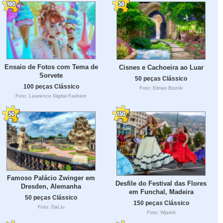
Ensaio de Fotos com Tema de
Cisnes e Cachoeira ao Luar
Sorvete
50 peças Clássico
100 peças Clássico
Foto: Elmas Bozok
Foto: Lawrence Digital Fashion
Famoso Palácio Zwinger em
Desfile do Festival das Flores
Dresden, Alemanha
em Funchal, Madeira
50 peças Clássico
150 peças Clássico
Foto: DaLiu
Foto: Wjarek