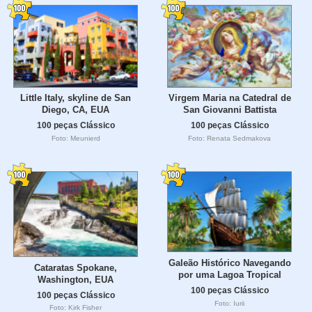
Little Italy, skyline de San
Virgem Maria na Catedral de
Diego, CA, EUA
San Giovanni Battista
100 peças Clássico
100 peças Clássico
Foto: Meunierd
Foto: Renata Sedmakova
Galeão Histórico Navegando
Cataratas Spokane,
por uma Lagoa Tropical
Washington, EUA
100 peças Clássico
100 peças Clássico
Foto: Iurii
Foto: Kirk Fisher