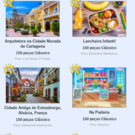
Arquitetura na Cidade Murada
Lancheira Infantil
de Cartagena
100 peças Clássico
150 peças Clássico
Foto: Ekaterina Markelova
Foto: Luis Inacio P Prado
Cidade Antiga de Estrasburgo,
Na Padaria
Alsácia, França
100 peças Clássico
150 peças Clássico
Foto: Deymos
Foto: Aliaksandr Antanovich