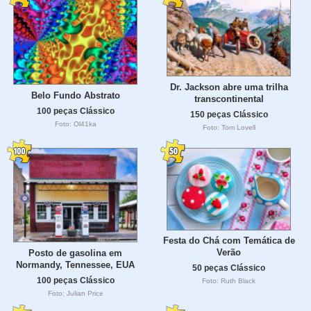
Dr. Jackson abre uma trilha
Belo Fundo Abstrato
transcontinental
100 peças Clássico
150 peças Clássico
Foto: Ol41ka
Foto: Tom Lovell
Festa do Chá com Temática de
Verão
Posto de gasolina em
Normandy, Tennessee, EUA
50 peças Clássico
100 peças Clássico
Foto: Ruth Black
Foto: Julian Price