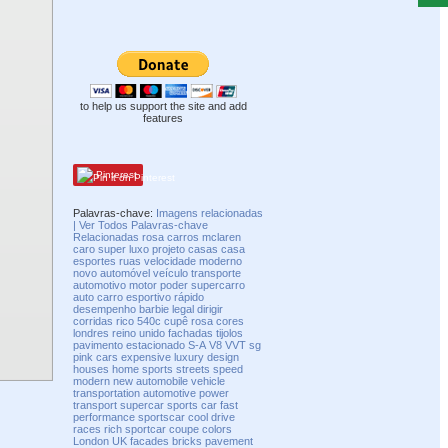
to help us support the site and add
features
Pinterest
Palavras-chave:
Imagens relacionadas
| Ver Todos Palavras-chave
Relacionadas rosa
carros
mclaren
caro
super
luxo
projeto
casas
casa
esportes
ruas
velocidade
moderno
novo
automóvel
veículo
transporte
automotivo
motor
poder
supercarro
auto
carro esportivo
rápido
desempenho
barbie
legal
dirigir
corridas
rico
540c
cupê
rosa
cores
londres
reino unido
fachadas
tijolos
pavimento
estacionado
S-A
V8
VVT
sg
pink
cars
expensive
luxury
design
houses
home
sports
streets
speed
modern
new
automobile
vehicle
transportation
automotive
power
transport
supercar
sports car
fast
performance
sportscar
cool
drive
races
rich
sportcar
coupe
colors
London
UK
facades
bricks
pavement