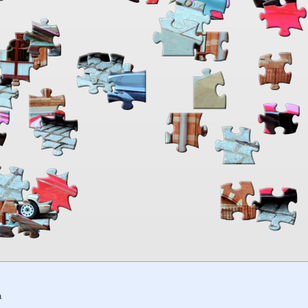
00:00
TheJigsawPuzzles
.com
a