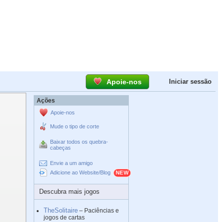
Apoie-nos
Iniciar sessão
Ações
Apoie-nos
Mude o tipo de corte
Baixar todos os quebra-
cabeças
Envie a um amigo
Adicione ao Website/Blog
Descubra mais jogos
TheSolitaire
– Paciências e
jogos de cartas