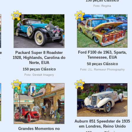
150 peças Clássico
Foto: Regina
Ford F100 de 1963, Sparta,
e
Packard Super 8 Roadster
Tennessee, EUA
1928, Highlands, Carolina do
Norte, EUA
50 peças Clássico
150 peças Clássico
Foto: J.L. Ramsaur Photography
Foto: Gestalt Imagery
Auburn 851 Speedster de 1935
em Londres, Reino Unido
Grandes Momentos no