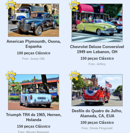
American Plymounth, Osona,
Espanha
Chevrolet Deluxe Conversível
1949 em Lebanon, OH
100 peças Clássico
150 peças Clássico
Foto: Josep Ollé
Foto: Jeffery
Desfile do Quatro de Julho,
Triumph TR4 de 1965, Hernen,
Alameda, CA, EUA
Holanda
100 peças Clássico
150 peças Clássico
Foto: Sheila Fitzgerald
Foto: Wouter Bregman