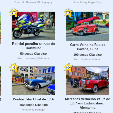
Foto: J.L. Ramsaur Photography
Foto: Dmitry Eagle Orlov
Policial patrulha as ruas de
Carro Velho na Rua de
Dortmund
Havana, Cuba
50 peças Clássico
100 peças Clássico
Foto: Lutsenko_Oleksandr
Foto: Vladislav Bichurin
Mercedes Vermelho W105 de
Pontiac Star Chief de 1956
0
1957 em Ludwigsburg,
150 peças Clássico
Alemanha
Foto: Andy Beugger