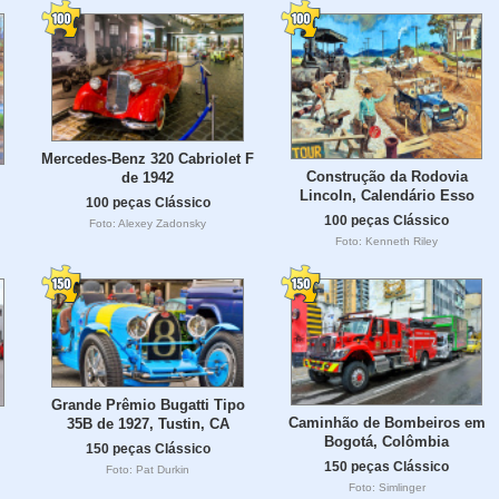
Mercedes-Benz 320 Cabriolet F
Construção da Rodovia
de 1942
Lincoln, Calendário Esso
100 peças Clássico
100 peças Clássico
Foto: Alexey Zadonsky
Foto: Kenneth Riley
Grande Prêmio Bugatti Tipo
Caminhão de Bombeiros em
35B de 1927, Tustin, CA
Bogotá, Colômbia
150 peças Clássico
150 peças Clássico
Foto: Pat Durkin
Foto: Simlinger