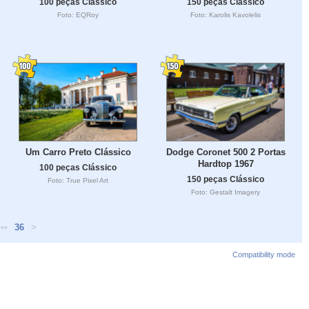
100 peças Clássico
150 peças Clássico
Foto: EQRoy
Foto: Karolis Kavolelis
Um Carro Preto Clássico
Dodge Coronet 500 2 Portas
Hardtop 1967
100 peças Clássico
150 peças Clássico
Foto: True Pixel Art
Foto: Gestalt Imagery
•••
36
>
Compatibility mode