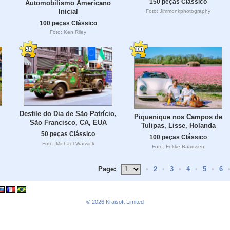
150 peças Clássico
Automobilismo Americano
Inicial
Foto: Jimmonkphotography
100 peças Clássico
Foto: Ken Riley
Desfile do Dia de São Patrício,
Piquenique nos Campos de
São Francisco, CA, EUA
Tulipas, Lisse, Holanda
50 peças Clássico
100 peças Clássico
Foto: Michael Warwick
Foto: Fokke Baarssen
Page:
•
2
•
3
•
4
•
5
•
6
© 2026
Kraisoft Limited