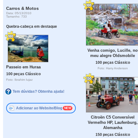
Carros & Motos
Data: 05/13/2010
Tamanho: 733
Quebra-cabeça em destaque
Venha comigo, Lucille, no
meu alegre Oldsmobile
100 peças Clássico
Passeio em Huraa
Foto: Harry Anderson
100 peças Clássico
Foto: Ibrahim Iujaz
Tem dúvidas? Obtenha ajuda!
Adicionar ao Website/Blog
Citroën C5 Conversível
Vermelho HP, Laufenburg,
Alemanha
150 peças Clássico