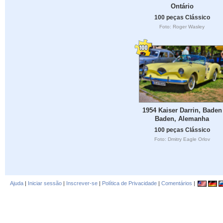
Ontário
100 peças Clássico
Foto: Roger Wasley
1954 Kaiser Darrin, Baden
Baden, Alemanha
100 peças Clássico
Foto: Dmitry Eagle Orlov
Ajuda
|
Iniciar sessão
|
Inscrever-se
|
Política de Privacidade
|
Comentários
|