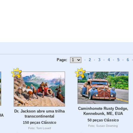
Page:
•
2
•
3
•
4
•
5
•
6
Caminhonete Rusty Dodge,
Dr. Jackson abre uma trilha
Kennebunk, ME, EUA
UA
transcontinental
50 peças Clássico
150 peças Clássico
Foto: Susan Downing
Foto: Tom Lovell