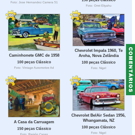
Foto: Jose Hernandez Camera 51
Foto: Omri Eliyahu
Chevrolet Impala 1960, Te
Caminhonete GMC de 1958
Aroha, Nova Zelândia
100 peças Clássico
100 peças Clássico
Foto: Vintage Automotive Ad
Foto: Nigel
Chevrolet BelAir Sedan 1956,
Whangamata, NZ
A Casa da Carruagem
100 peças Clássico
150 peças Clássico
Foto: Nigel
Foto: Ramón Casas