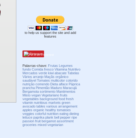
to help us support the site and add
features
Pinterest
Palavras-chave:
Frutas
Legumes
fundo
Comida
fresco
Vitamina
Nutritivo
Mercados
verde
kiwi
abacate
Tabelas
Vários
arranjo
Maçãs
orgânico
saudável
Tomates
multicolor
colorido
nutrição
comendo
Dieta
alface
Páprica
prancha
Pimentão
Maduro
Maracujá
Bergamota
sortimento
Mantimentos
Misto
vegan
Vegetariano
fruits
vegetables
background
food
fresh
vitamin
nutritious
markets
green
avocado
tables
various
arrangement
apples
organic
healthy
tomatoes
veggies
colorful
nutrition
eating
dieting
lettuce
paprika
plank
bell pepper
ripe
passion fruit
bergamot
assortment
groceries
mixed
vegetarian