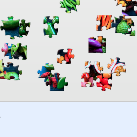
00:00
TheJigsawPuzzles
.com
a