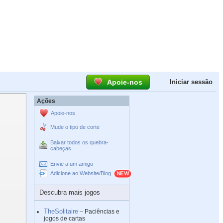
Apoie-nos
Iniciar sessão
Ações
Apoie-nos
Mude o tipo de corte
Baixar todos os quebra-
cabeças
Envie a um amigo
Adicione ao Website/Blog
Descubra mais jogos
TheSolitaire
– Paciências e
jogos de cartas