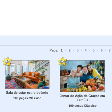
Page:
1
•
2
•
3
•
4
•
5
•
6
•
7
Sala de estar estilo boêmio
Jantar de Ação de Graças em
100 peças Clássico
Família
100 peças Clássico