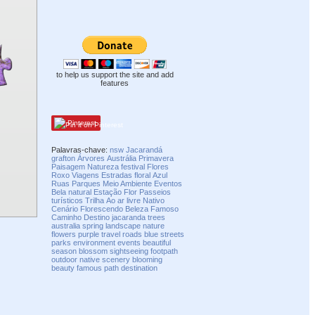
to help us support the site and add
features
Pinterest
Palavras-chave:
nsw
Jacarandá
grafton
Árvores
Austrália
Primavera
Paisagem
Natureza
festival
Flores
Roxo
Viagens
Estradas
floral
Azul
Ruas
Parques
Meio Ambiente
Eventos
Bela
natural
Estação
Flor
Passeios
turísticos
Trilha
Ao ar livre
Nativo
Cenário
Florescendo
Beleza
Famoso
Caminho
Destino
jacaranda
trees
australia
spring
landscape
nature
flowers
purple
travel
roads
blue
streets
parks
environment
events
beautiful
season
blossom
sightseeing
footpath
outdoor
native
scenery
blooming
beauty
famous
path
destination