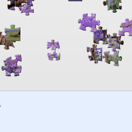
00:00
TheJigsawPuzzles
.com
a