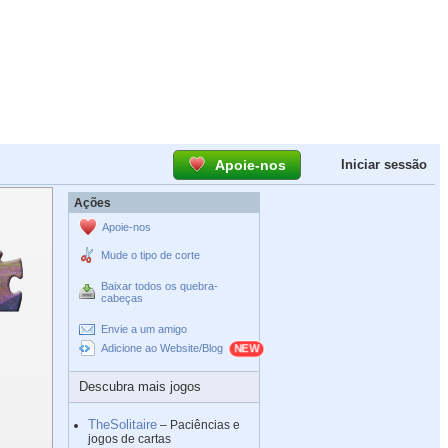
Apoie-nos
Iniciar sessão
Ações
Apoie-nos
Mude o tipo de corte
Baixar todos os quebra-
cabeças
Envie a um amigo
Adicione ao Website/Blog
Descubra mais jogos
TheSolitaire
– Paciências e
jogos de cartas