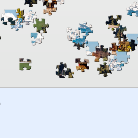
00:00
TheJigsawPuzzles
.com
a