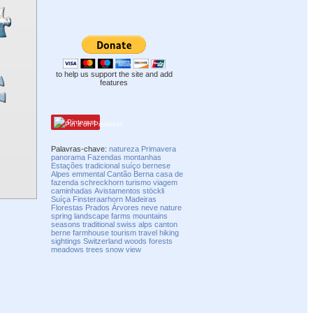
to help us support the site and add
features
Pinterest
Palavras-chave:
natureza
Primavera
panorama
Fazendas
montanhas
Estações
tradicional
suíço
bernese
Alpes
emmental
Cantão
Berna
casa de
fazenda
schreckhorn
turismo
viagem
caminhadas
Avistamentos
stöckli
Suíça
Finsteraarhorn
Madeiras
Florestas
Prados
Árvores
neve
nature
spring
landscape
farms
mountains
seasons
traditional
swiss
alps
canton
berne
farmhouse
tourism
travel
hiking
sightings
Switzerland
woods
forests
meadows
trees
snow
view