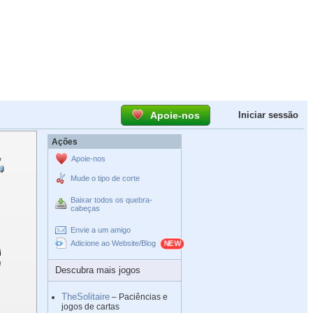
Apoie-nos
Iniciar sessão
Ações
Apoie-nos
Mude o tipo de corte
Baixar todos os quebra-
cabeças
Envie a um amigo
Adicione ao Website/Blog
Descubra mais jogos
TheSolitaire
– Paciências e
jogos de cartas