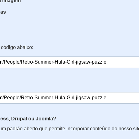
da imagem
ças
 código abaixo:
ss, Drupal ou Joomla?
 um padrão aberto que permite incorporar conteúdo do nosso si