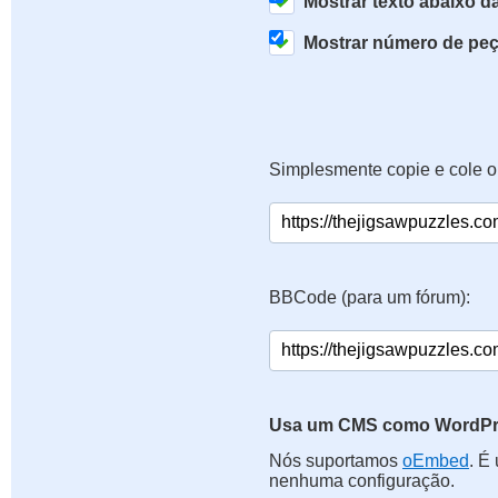
Mostrar texto abaixo 
Mostrar número de pe
Simplesmente copie e cole o
BBCode (para um fórum):
Usa um CMS como WordPre
Nós suportamos
oEmbed
. É
nenhuma configuração.