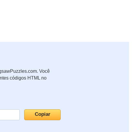
JigsawPuzzles.com. Você
uintes códigos HTML no