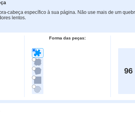
eça
ra-cabeça específico à sua página. Não use mais de um quebr
ores lentos.
Forma das peças:
96
g