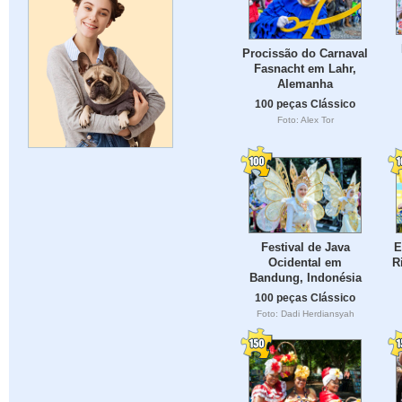
Procissão do Carnaval
Fasnacht em Lahr,
Alemanha
100 peças Clássico
Foto: Alex Tor
Festival de Java
E
Ocidental em
R
Bandung, Indonésia
100 peças Clássico
Foto: Dadi Herdiansyah