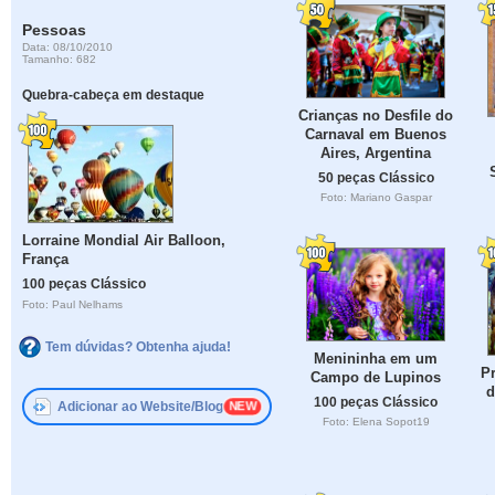
Pessoas
Data: 08/10/2010
Tamanho: 682
Quebra-cabeça em destaque
Crianças no Desfile do
Carnaval em Buenos
Aires, Argentina
50 peças Clássico
Foto: Mariano Gaspar
Lorraine Mondial Air Balloon,
França
100 peças Clássico
Foto: Paul Nelhams
Tem dúvidas? Obtenha ajuda!
Menininha em um
P
Campo de Lupinos
d
100 peças Clássico
Adicionar ao Website/Blog
Foto: Elena Sopot19