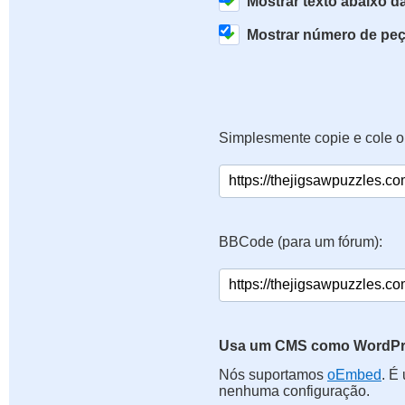
Mostrar texto abaixo 
Mostrar número de pe
Simplesmente copie e cole o
BBCode (para um fórum):
Usa um CMS como WordPre
Nós suportamos
oEmbed
. É
nenhuma configuração.