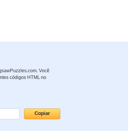
JigsawPuzzles.com. Você
uintes códigos HTML no