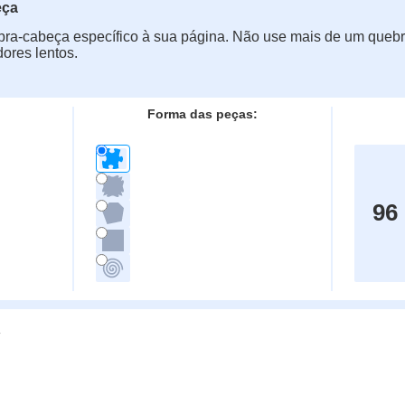
eça
ra-cabeça específico à sua página. Não use mais de um quebr
ores lentos.
Forma das peças:
96
g