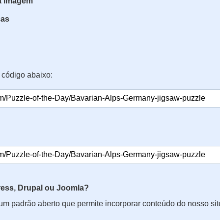
da imagem
ças
 código abaixo:
ss, Drupal ou Joomla?
 um padrão aberto que permite incorporar conteúdo do nosso si