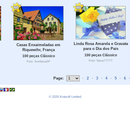
Linda Rosa Amarela e Gravata
Casas Enxaimeladas em
para o Dia dos Pais
Riquewihr, França
100 peças Clássico
100 peças Clássico
Foto: Nana77777
Foto: SvetlanaSF
Page:
•
2
•
3
•
4
•
5
•
6
© 2026
Kraisoft Limited