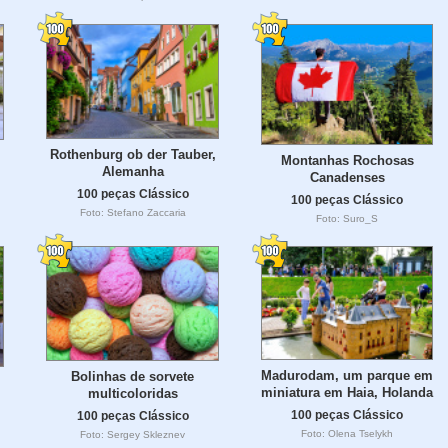
Rothenburg ob der Tauber,
Montanhas Rochosas
Alemanha
Canadenses
100 peças Clássico
100 peças Clássico
Foto: Stefano Zaccaria
Foto: Suro_S
Madurodam, um parque em
Bolinhas de sorvete
miniatura em Haia, Holanda
multicoloridas
100 peças Clássico
100 peças Clássico
Foto: Olena Tselykh
Foto: Sergey Skleznev