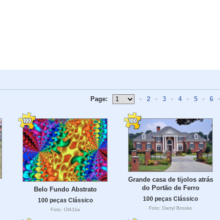
Page:
•
2
•
3
•
4
•
5
•
6
Grande casa de tijolos atrás
do Portão de Ferro
Belo Fundo Abstrato
100 peças Clássico
100 peças Clássico
Foto: Darryl Brooks
Foto: Ol41ka