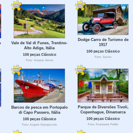
Dodge Carro de Turismo de
m
Vale de Val di Funes, Trentino-
1917
Alto Adige, Itália
100 peças Clássico
100 peças Clássico
Foto: Sacho
Foto: Gaspar Janos
Parque de Diversões Tivoli,
Barcos de pesca em Portopalo
Copenhague, Dinamarca
di Capo Passero, Itália
100 peças Clássico
100 peças Clássico
Foto: Anastasia Pelikh
Foto: Angelo Giampiccolo