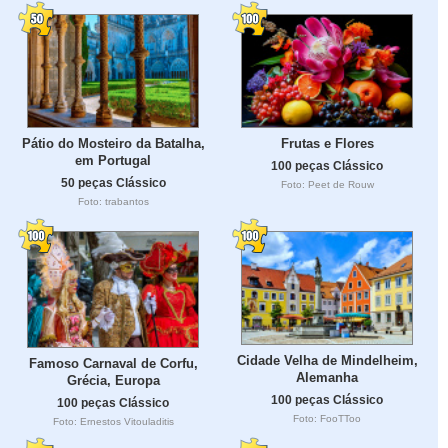
Pátio do Mosteiro da Batalha,
Frutas e Flores
em Portugal
100 peças Clássico
50 peças Clássico
Foto: Peet de Rouw
Foto: trabantos
Cidade Velha de Mindelheim,
Famoso Carnaval de Corfu,
Alemanha
Grécia, Europa
100 peças Clássico
100 peças Clássico
Foto: FooTToo
Foto: Ernestos Vitouladitis