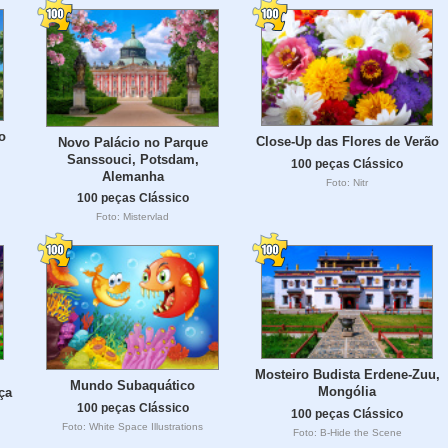
o
Close-Up das Flores de Verão
Novo Palácio no Parque
Sanssouci, Potsdam,
100 peças Clássico
Alemanha
Foto: Nitr
100 peças Clássico
Foto: Mistervlad
Mosteiro Budista Erdene-Zuu,
Mundo Subaquático
Mongólia
ça
100 peças Clássico
100 peças Clássico
Foto: White Space Illustrations
Foto: B-Hide the Scene