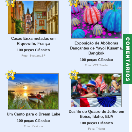
Casas Enxaimeladas em
Exposição de Abóboras
Riquewihr, França
Dançantes de Yayoi Kusama,
100 peças Clássico
Bangkok
Foto: SvetlanaSF
100 peças Clássico
Foto: VTT Studio
Desfile do Quatro de Julho em
Um Canto para o Dream Lake
Boise, Idaho, EUA
100 peças Clássico
100 peças Clássico
Foto: Kesipun
Foto: Txking