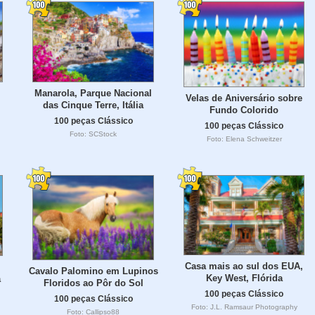
Manarola, Parque Nacional
Velas de Aniversário sobre
das Cinque Terre, Itália
Fundo Colorido
100 peças Clássico
100 peças Clássico
Foto: SCStock
Foto: Elena Schweitzer
Casa mais ao sul dos EUA,
Cavalo Palomino em Lupinos
Key West, Flórida
a
Floridos ao Pôr do Sol
100 peças Clássico
100 peças Clássico
Foto: J.L. Ramsaur Photography
Foto: Callipso88