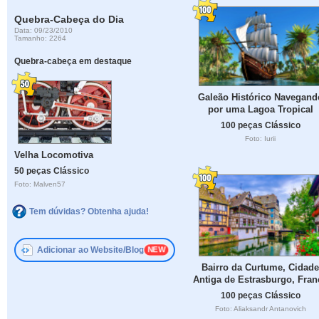
Quebra-Cabeça do Dia
Data: 09/23/2010
Tamanho: 2264
Quebra-cabeça em destaque
Galeão Histórico Navegand
por uma Lagoa Tropical
100 peças Clássico
Foto: Iurii
Velha Locomotiva
50 peças Clássico
Foto: Malven57
Tem dúvidas? Obtenha ajuda!
Adicionar ao Website/Blog
Bairro da Curtume, Cidade
Antiga de Estrasburgo, Fran
100 peças Clássico
Foto: Aliaksandr Antanovich