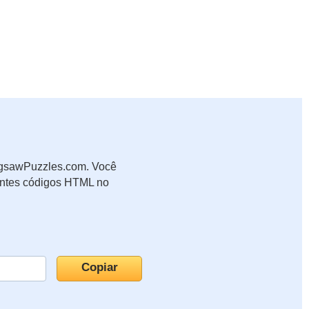
JigsawPuzzles.com. Você
uintes códigos HTML no