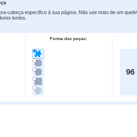
eça
ra-cabeça específico à sua página. Não use mais de um quebr
ores lentos.
Forma das peças:
96
g