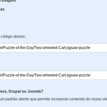
da imagem
ças
 código abaixo:
ss, Drupal ou Joomla?
 um padrão aberto que permite incorporar conteúdo do nosso si