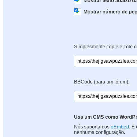
Mostrar texto abaixo 
Mostrar número de pe
Simplesmente copie e cole o
BBCode (para um fórum):
Usa um CMS como WordPre
Nós suportamos
oEmbed
. É
nenhuma configuração.