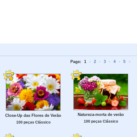
Page:
1
•
2
•
3
•
4
•
5
>
Natureza-morta de verão
Close-Up das Flores de Verão
100 peças Clássico
100 peças Clássico