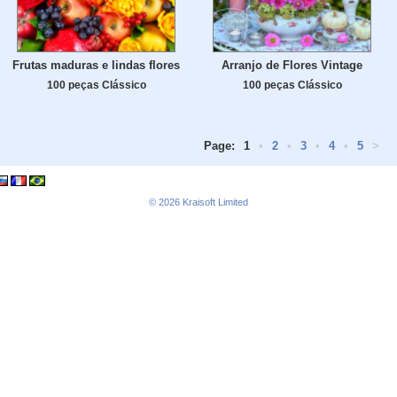
Frutas maduras e lindas flores
Arranjo de Flores Vintage
100 peças Clássico
100 peças Clássico
Page:
1
•
2
•
3
•
4
•
5
>
© 2026
Kraisoft Limited