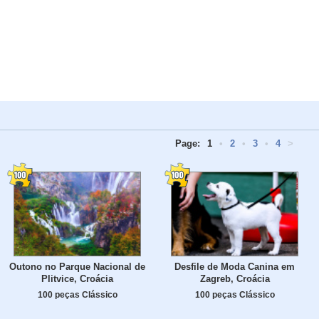
Page:
1
•
2
•
3
•
4
>
Outono no Parque Nacional de
Desfile de Moda Canina em
Plitvice, Croácia
Zagreb, Croácia
100 peças Clássico
100 peças Clássico