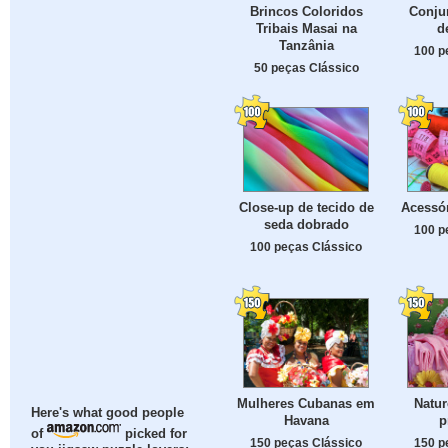
Brincos Coloridos
Conju
Tribais Masai na
d
Tanzânia
100 p
50 peças Clássico
Close-up de tecido de
Acessór
seda dobrado
100 p
100 peças Clássico
Mulheres Cubanas em
Natur
Here's what good people
Havana
p
of
picked for
150 peças Clássico
150 p