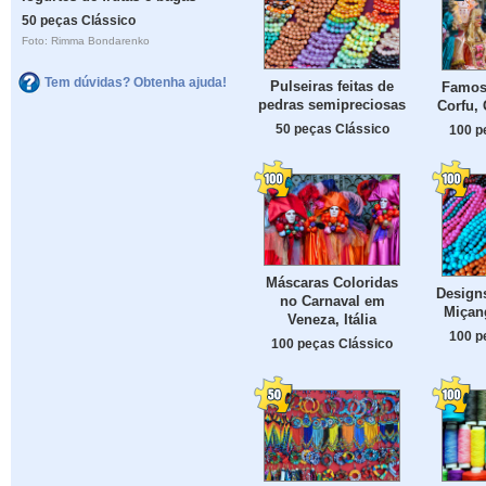
50 peças Clássico
Foto: Rimma Bondarenko
Tem dúvidas? Obtenha ajuda!
Pulseiras feitas de
Famos
pedras semipreciosas
Corfu, 
50 peças Clássico
100 p
Máscaras Coloridas
Design
no Carnaval em
Miçan
Veneza, Itália
100 p
100 peças Clássico