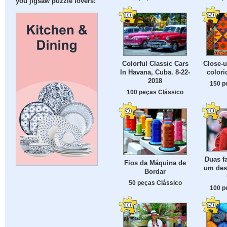
you jigsaw puzzle lovers:
Colorful Classic Cars
Close-u
In Havana, Cuba. 8-22-
colori
2018
150 p
100 peças Clássico
Duas f
Fios da Máquina de
um desf
Bordar
50 peças Clássico
100 p