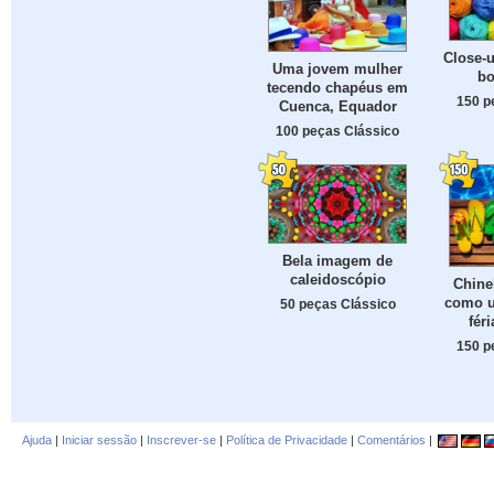
Close-u
Uma jovem mulher
bo
tecendo chapéus em
150 p
Cuenca, Equador
100 peças Clássico
Bela imagem de
caleidoscópio
Chine
como u
50 peças Clássico
fér
150 p
Ajuda
|
Iniciar sessão
|
Inscrever-se
|
Política de Privacidade
|
Comentários
|