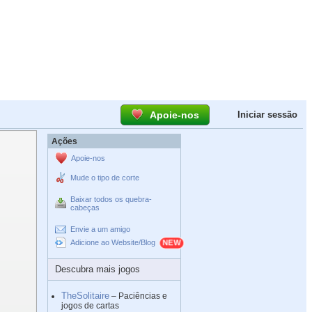
Apoie-nos
Iniciar sessão
Ações
Apoie-nos
Mude o tipo de corte
Baixar todos os quebra-
cabeças
Envie a um amigo
Adicione ao Website/Blog
Descubra mais jogos
TheSolitaire
– Paciências e
jogos de cartas