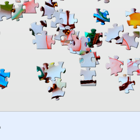
00:00
TheJigsawPuzzles
.com
a