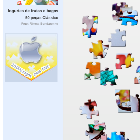
Iogurtes de frutas e bagas
50 peças Clássico
Foto: Rimma Bondarenko