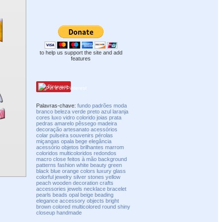
to help us support the site and add
features
Pinterest
Palavras-chave:
fundo
padrões
moda
branco
beleza
verde
preto
azul
laranja
cores
luxo
vidro
colorido
joias
prata
pedras
amarelo
pêssego
madeira
decoração
artesanato
acessórios
colar
pulseira
souvenirs
pérolas
miçangas
opala
bege
elegância
acessório
objetos
brilhantes
marrom
coloridos
multicoloridos
redondos
macro
close
feitos à mão
background
patterns
fashion
white
beauty
green
black
blue
orange
colors
luxury
glass
colorful
jewelry
silver
stones
yellow
peach
wooden
decoration
crafts
accessories
jewels
necklace
bracelet
pearls
beads
opal
beige
beading
elegance
accessory
objects
bright
brown
colored
multicolored
round
shiny
closeup
handmade