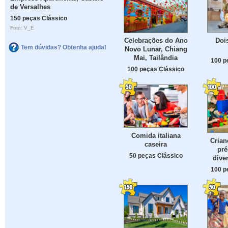
de Versalhes
150 peças Clássico
Foto: V_E
Doi
Celebrações do Ano
Tem dúvidas? Obtenha ajuda!
Novo Lunar, Chiang
Mai, Tailândia
100 p
100 peças Clássico
Comida italiana
Crian
caseira
pré
50 peças Clássico
dive
100 p