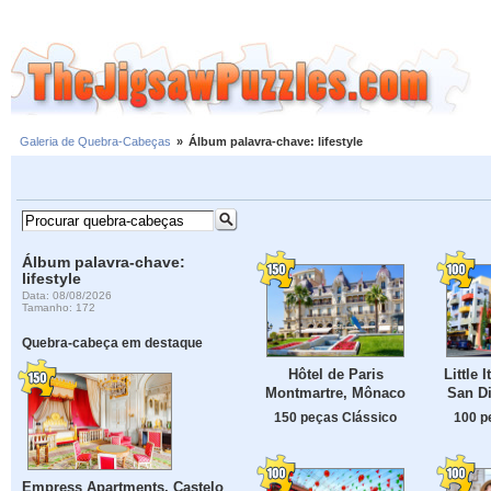
Galeria de Quebra-Cabeças
»
Álbum palavra-chave: lifestyle
Álbum palavra-chave:
lifestyle
Data: 08/08/2026
Tamanho: 172
Quebra-cabeça em destaque
Hôtel de Paris
Little 
Montmartre, Mônaco
San D
150 peças Clássico
100 p
Empress Apartments, Castelo