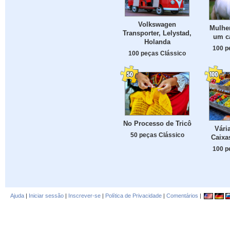
Volkswagen
Mulhe
Transporter, Lelystad,
um c
Holanda
100 p
100 peças Clássico
No Processo de Tricô
Vári
50 peças Clássico
Caixa
100 p
Ajuda
|
Iniciar sessão
|
Inscrever-se
|
Política de Privacidade
|
Comentários
|