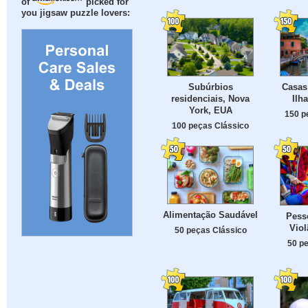
of
picked for
you jigsaw puzzle lovers:
Subúrbios
Casas
residenciais, Nova
Ilh
York, EUA
150 p
100 peças Clássico
Alimentação Saudável
Pess
Viol
50 peças Clássico
50 p