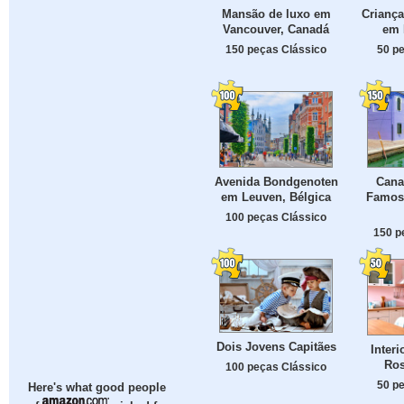
Mansão de luxo em
Criança
Vancouver, Canadá
em 
150 peças Clássico
50 p
Avenida Bondgenoten
Cana
em Leuven, Bélgica
Famos
100 peças Clássico
150 p
Dois Jovens Capitães
Inter
Ros
100 peças Clássico
50 p
Here's what good people