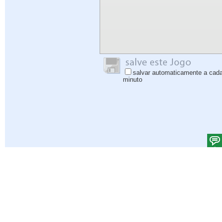
salvar automaticamente a cad
minuto
Ajuda
|
Iniciar sessão
|
Inscrever-se
|
Política de Privacidade
|
Comentários
|