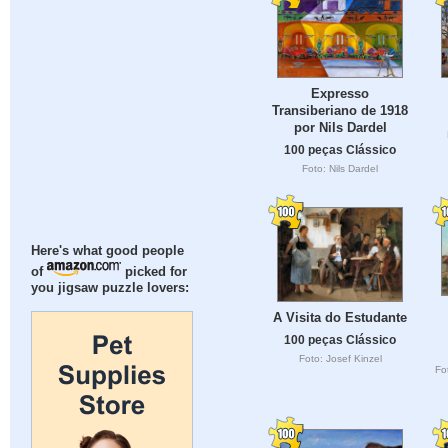
Expresso
Transiberiano de 1918
por Nils Dardel
100 peças Clássico
Foto: Nils Dardel
Here's what good people
of
picked for
you jigsaw puzzle lovers:
A Visita do Estudante
100 peças Clássico
Foto: Josef Kinzel
Fo