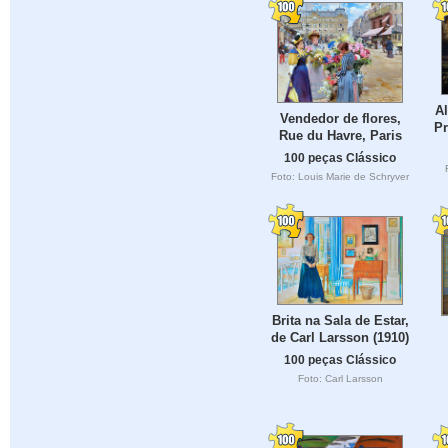
Al
Vendedor de flores,
Pr
Rue du Havre, Paris
100 peças Clássico
Foto: Louis Marie de Schryver
Brita na Sala de Estar,
de Carl Larsson (1910)
100 peças Clássico
Foto: Carl Larsson