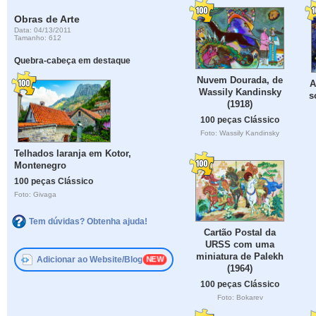
Obras de Arte
Data: 04/13/2011
Tamanho: 612
Quebra-cabeça em destaque
Nuvem Dourada, de
A
Wassily Kandinsky
s
(1918)
100 peças Clássico
Foto: Wassily Kandinsky
Telhados laranja em Kotor,
Montenegro
100 peças Clássico
Foto: Givaga
Tem dúvidas? Obtenha ajuda!
Cartão Postal da
URSS com uma
miniatura de Palekh
Adicionar ao Website/Blog
(1964)
100 peças Clássico
Foto: Bokarev