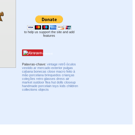
to help us support the site and add
features
Pinterest
Palavras-chave:
vintage
retrô
óculos
vestido
ar
mercado
exterior
pulgas
cabana
bonecas
close
macro
feito à
mão
porcelana
brinquedos
crianças
coleções
retro
glasses
dress
air
market
outdoor
flea
hut
dolls
closeup
handmade
porcelain
toys
kids
children
collections
objects
Compatibility mode