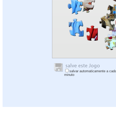
salvar automaticamente a cad
minuto
Ajuda
|
Iniciar sessão
|
Inscrever-se
|
Política de Privacidade
|
Comentários
|