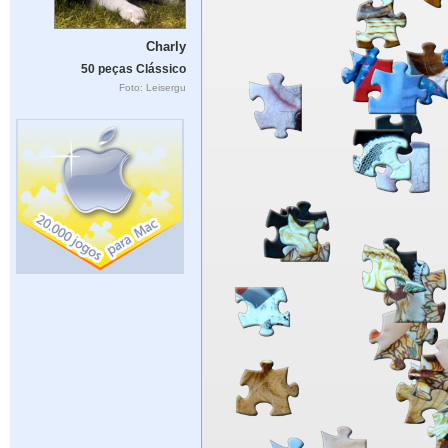
Charly
50 peças Clássico
Foto: Leisergu