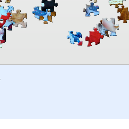
00:00
TheJigsawPuzzles
.com
a