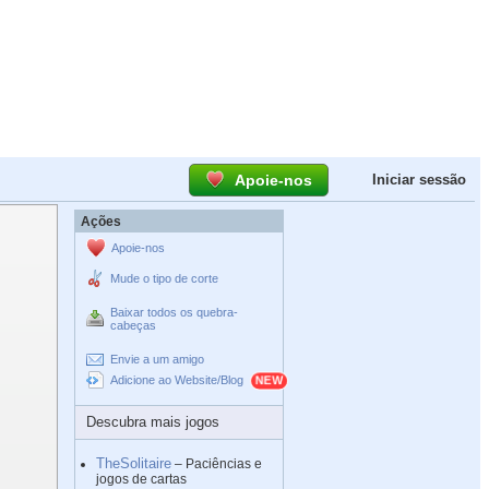
Apoie-nos
Iniciar sessão
Ações
Apoie-nos
Mude o tipo de corte
Baixar todos os quebra-
cabeças
Envie a um amigo
Adicione ao Website/Blog
Descubra mais jogos
TheSolitaire
– Paciências e
jogos de cartas