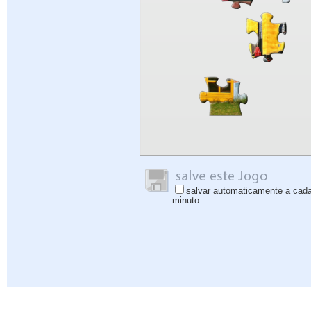
salvar automaticamente a cad
minuto
Ajuda
|
Iniciar sessão
|
Inscrever-se
|
Política de Privacidade
|
Comentários
|