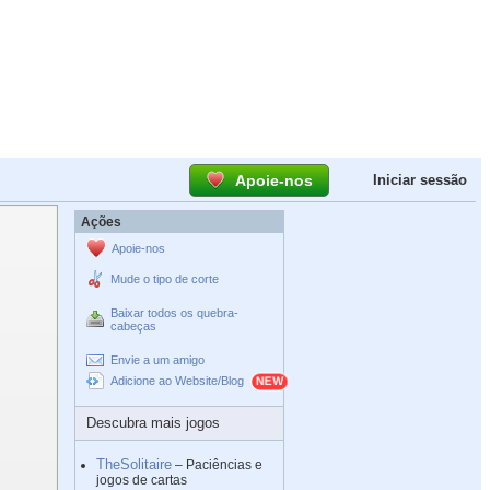
Apoie-nos
Iniciar sessão
Ações
Apoie-nos
Mude o tipo de corte
Baixar todos os quebra-
cabeças
Envie a um amigo
Adicione ao Website/Blog
Descubra mais jogos
TheSolitaire
– Paciências e
jogos de cartas