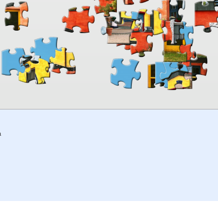
00:00
TheJigsawPuzzles
.com
a