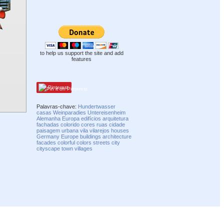
to help us support the site and add
features
Pinterest
Palavras-chave:
Hundertwasser
casas
Weinparadies
Untereisenheim
Alemanha
Europa
edifícios
arquitetura
fachadas
colorido
cores
ruas
cidade
paisagem urbana
vila
vilarejos
houses
Germany
Europe
buildings
architecture
facades
colorful
colors
streets
city
cityscape
town
villages
Compatibility mode