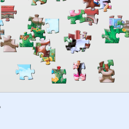
00:00
TheJigsawPuzzles
.com
a