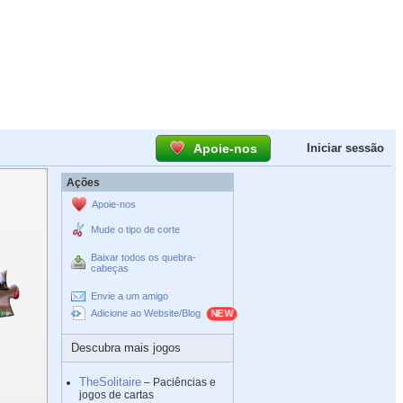
Apoie-nos
Iniciar sessão
Ações
Apoie-nos
Mude o tipo de corte
Baixar todos os quebra-
cabeças
Envie a um amigo
Adicione ao Website/Blog
Descubra mais jogos
TheSolitaire
– Paciências e
jogos de cartas