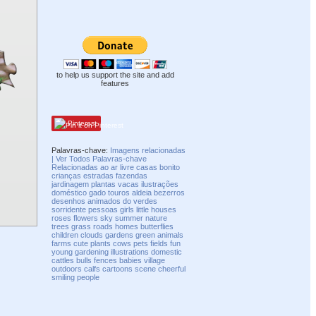
to help us support the site and add
features
Pinterest
Palavras-chave:
Imagens relacionadas
| Ver Todos Palavras-chave
Relacionadas ao ar livre
casas
bonito
crianças
estradas
fazendas
jardinagem
plantas
vacas
ilustrações
doméstico
gado
touros
aldeia
bezerros
desenhos animados do
verdes
sorridente
pessoas
girls
little
houses
roses
flowers
sky
summer
nature
trees
grass
roads
homes
butterflies
children
clouds
gardens
green
animals
farms
cute
plants
cows
pets
fields
fun
young
gardening
illustrations
domestic
cattles
bulls
fences
babies
village
outdoors
calfs
cartoons
scene
cheerful
smiling
people