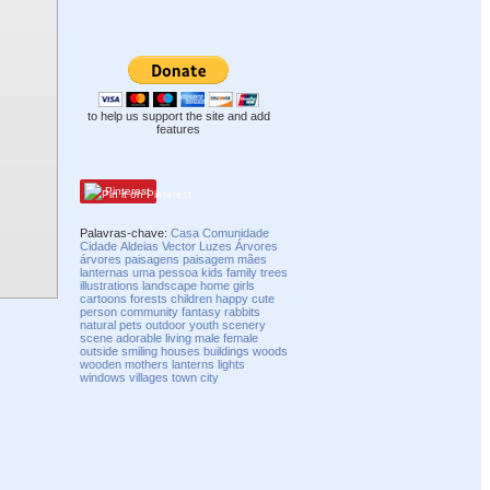
to help us support the site and add
features
Pinterest
Palavras-chave:
Casa
Comunidade
Cidade
Aldeias
Vector
Luzes
Árvores
árvores
paisagens
paisagem
mães
lanternas
uma pessoa
kids
family
trees
illustrations
landscape
home
girls
cartoons
forests
children
happy
cute
person
community
fantasy
rabbits
natural
pets
outdoor
youth
scenery
scene
adorable
living
male
female
outside
smiling
houses
buildings
woods
wooden
mothers
lanterns
lights
windows
villages
town
city