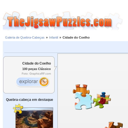
Galeria de Quebra-Cabeças
»
Infantil
»
Cidade do Coelho
Cidade do Coelho
100 peças Clássico
Foto: GraphicsRF.com
Quebra-cabeça em destaque