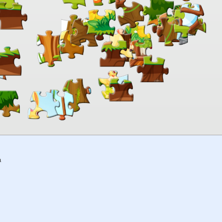
00:00
TheJigsawPuzzles
.com
a