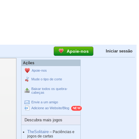
Apoie-nos
Iniciar sessão
Ações
Apoie-nos
Mude o tipo de corte
Baixar todos os quebra-
cabeças
Envie a um amigo
Adicione ao Website/Blog
Descubra mais jogos
TheSolitaire
– Paciências e
jogos de cartas