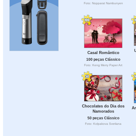
Foto: Nopparat Nambunyen
Casal Romântico
100 peças Clássico
Foto: Keng Merry Paper Art
Chocolates do Dia dos
Ar
Namorados
50 peças Clássico
Foto: Kolpakova Svetlana