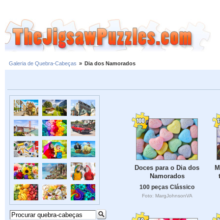
Galeria de Quebra-Cabeças
»
Dia dos Namorados
Doces para o Dia dos
M
Namorados
100 peças Clássico
Foto: MargJohnsonVA