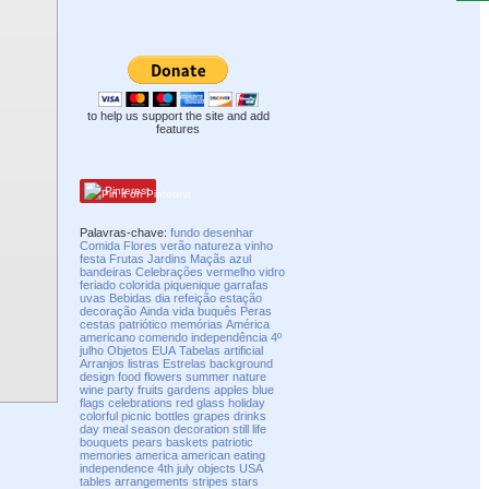
to help us support the site and add
features
Pinterest
Palavras-chave:
fundo
desenhar
Comida
Flores
verão
natureza
vinho
festa
Frutas
Jardins
Maçãs
azul
bandeiras
Celebrações
vermelho
vidro
feriado
colorida
piquenique
garrafas
uvas
Bebidas
dia
refeição
estação
decoração
Ainda vida
buquês
Peras
cestas
patriótico
memórias
América
americano
comendo
independência
4º
julho
Objetos
EUA
Tabelas
artificial
Arranjos
listras
Estrelas
background
design
food
flowers
summer
nature
wine
party
fruits
gardens
apples
blue
flags
celebrations
red
glass
holiday
colorful
picnic
bottles
grapes
drinks
day
meal
season
decoration
still life
bouquets
pears
baskets
patriotic
memories
america
american
eating
independence
4th
july
objects
USA
tables
arrangements
stripes
stars