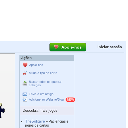
Apoie-nos
Iniciar sessão
Ações
Apoie-nos
Mude o tipo de corte
Baixar todos os quebra-
cabeças
Envie a um amigo
Adicione ao Website/Blog
Descubra mais jogos
TheSolitaire
– Paciências e
jogos de cartas