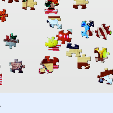
00:00
TheJigsawPuzzles
.com
a